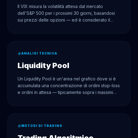
Il VIX misura la volatilità attesa dal mercato
dell'S&P 500 per i prossimi 30 giorni, basandosi
sui prezzi delle opzioni — ed è considerato il
'barometro della paura' dei mercati finanziari.
ANALISI TECNICA
Liquidity Pool
Un Liquidity Pool è un'area nel grafico dove si è
accumulata una concentrazione di ordini stop-loss
e ordini in attesa — tipicamente sopra i massimi
locali o sotto i minimi — ed è deliberatamente
puntata dai trader istituzionali.
METODI DI TRADING
Trading Algoritmico