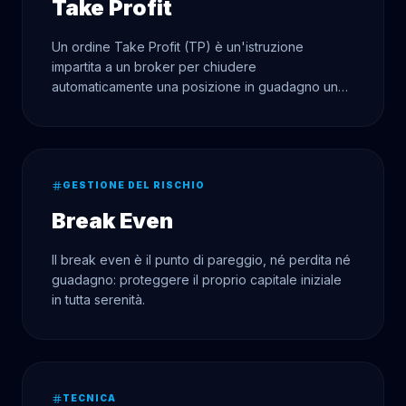
Take Profit
Un ordine Take Profit (TP) è un'istruzione
impartita a un broker per chiudere
automaticamente una posizione in guadagno una
volta raggiunto un livello di profitto
predeterminato, consentendo così di proteggere i
guadagni.
GESTIONE DEL RISCHIO
Break Even
Il break even è il punto di pareggio, né perdita né
guadagno: proteggere il proprio capitale iniziale
in tutta serenità.
TECNICA