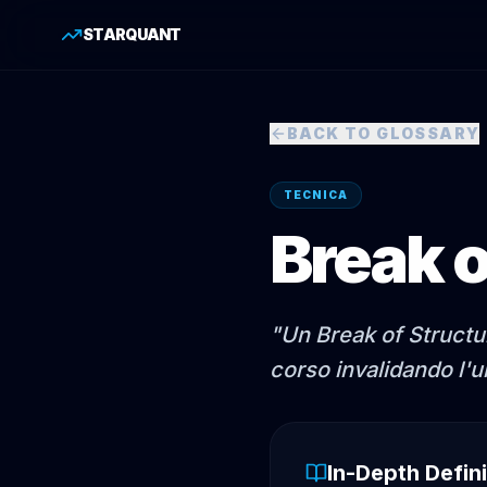
STARQUANT
BACK TO GLOSSARY
TECNICA
Break o
"
Un Break of Structu
corso invalidando l'ul
In-Depth Defini