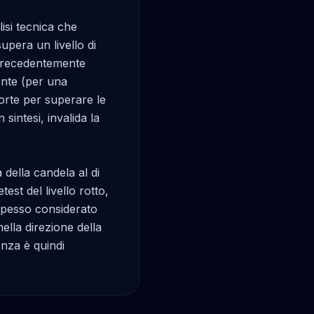
si tecnica che 
pera un livello di 
 precedentemente 
ente (per una 
orte per superare le 
intesi, invalida la 
ella candela al di 
st del livello rotto, 
pesso considerato 
la direzione della 
nza è quindi 