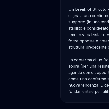
Un Break of Structure 
segnala una continuazi
supporto (in una tende
stabilito e considerato
tendenza rialzista) o 
forze opposte e potenz
struttura precedente d
La conferma di un BoS 
sopra (per una resisten
agendo come supporto 
come una conferma sup
nuova tendenza. L'ident
fondamentale per util