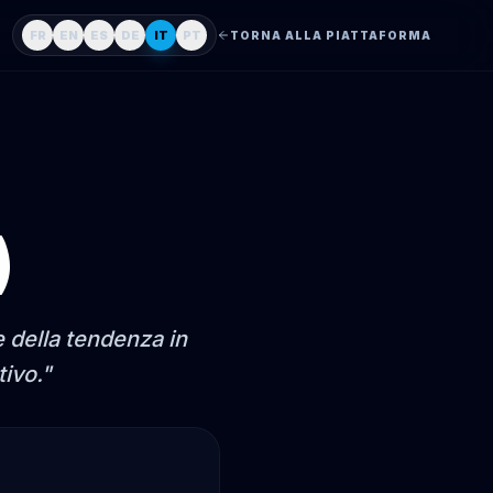
FR
EN
ES
DE
IT
PT
TORNA ALLA PIATTAFORMA
)
 della tendenza in
tivo.
"