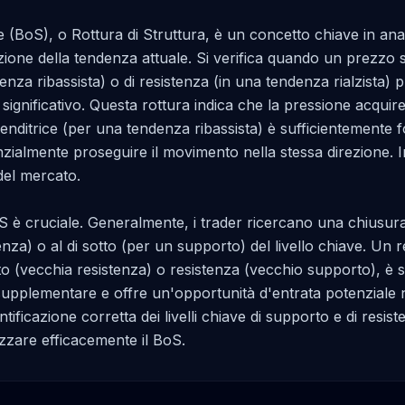
(BoS), o Rottura di Struttura, è un concetto chiave in anali
one della tendenza attuale. Si verifica quando un prezzo su
nza ribassista) o di resistenza (in una tendenza rialzista)
 significativo. Questa rottura indica che la pressione acquir
venditrice (per una tendenza ribassista) è sufficientemente f
ialmente proseguire il movimento nella stessa direzione. In s
el mercato.

è cruciale. Generalmente, i trader ricercano una chiusura d
za) o al di sotto (per un supporto) del livello chiave. Un rete
(vecchia resistenza) o resistenza (vecchio supporto), è s
plementare e offre un'opportunità d'entrata potenziale nel
ificazione corretta dei livelli chiave di supporto e di resiste
izzare efficacemente il BoS.