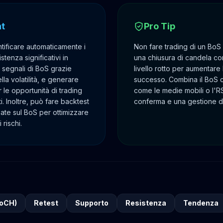
ht
Pro Tip
ntificare automaticamente i
Non fare trading di un BoS
istenza significativi in
una chiusura di candela co
si segnali di BoS grazie
livello rotto per aumentare 
lla volatilità, e generare
successo. Combina il BoS con
 le opportunità di trading
come le medie mobili o l'RS
. Inoltre, può fare backtest
conferma e una gestione del
sate sul BoS per ottimizzare
 rischi.
HoCH)
Retest
Supporto
Resistenza
Tendenza