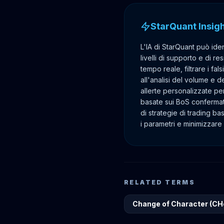
StarQuant Insig
L'IA di StarQuant può ide
livelli di supporto e di res
tempo reale, filtrare i fal
all'analisi del volume e de
allerte personalizzate per
basate sui BoS confermati
di strategie di trading ba
i parametri e minimizzare i
RELATED TERMS
Change of Character (C