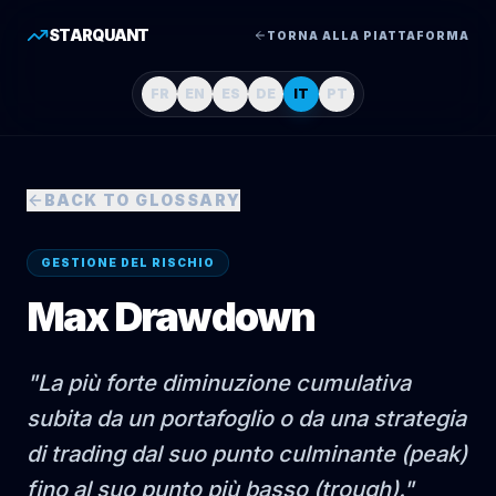
STARQUANT
TORNA ALLA PIATTAFORMA
FR
EN
ES
DE
IT
PT
BACK TO GLOSSARY
GESTIONE DEL RISCHIO
Max Drawdown
"
La più forte diminuzione cumulativa
subita da un portafoglio o da una strategia
di trading dal suo punto culminante (peak)
fino al suo punto più basso (trough).
"