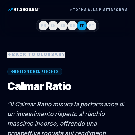
STARQUANT
TORNA ALLA PIATTAFORMA
FR
EN
ES
DE
IT
PT
BACK TO GLOSSARY
GESTIONE DEL RISCHIO
Calmar Ratio
"
Il Calmar Ratio misura la performance di
un investimento rispetto al rischio
massimo incorso, offrendo una
prospettiva robusta sui rendimenti