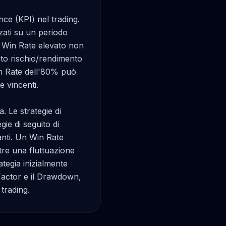
ce (KPI) nel trading. 
zati su un periodo 
n Win Rate elevato non 
rto rischio/rendimento 
n Rate dell'80% può 
 vincenti.

 Le strategie di 
e di seguito di 
ti. Un Win Rate 
re una fluttuazione 
egia inizialmente 
 Factor e il Drawdown, 
trading.