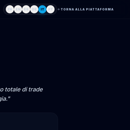
FR
EN
ES
DE
IT
PT
TORNA ALLA PIATTAFORMA
o totale di trade
ia.
"