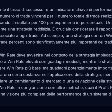
ente il tasso di successo, è un indicatore chiave di performan
 numero di trade vincenti per il numero totale di trade realiz
cando il risultato per 100 per esprimerlo in percentuale. U
nte una strategia redditizia. È cruciale considerare il rappo
ssociato a ogni trade. Ad esempio, una strategia con un Wi
rade perdenti sono significativamente più importanti dei trade
Win Rate deve avvenire nel contesto della strategia impiegata.
 a Win Rate elevati con guadagni modesti, mentre le strategi
re Win Rate più bassi ma guadagni potenzialmente importan
ca una certa costanza nell'applicazione della strategia, ment
are un cambiamento di mercato o una deviazione della strat
 Win Rate in congiunzione con altre metriche, quali il Profit
na visione più completa della performance di un sistema di 