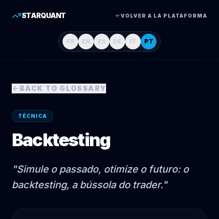
STARQUANT
VOLVER A LA PLATAFORMA
FR
EN
ES
DE
IT
PT
BACK TO GLOSSARY
TÉCNICA
Backtesting
"
Simule o passado, otimize o futuro: o
backtesting, a bússola do trader.
"