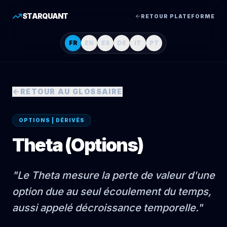
STARQUANT
RETOUR PLATEFORME
FR
EN
ES
DE
IT
PT
RETOUR AU GLOSSAIRE
OPTIONS | DÉRIVÉS
Theta (Options)
"
Le Theta mesure la perte de valeur d'une
option due au seul écoulement du temps,
aussi appelé décroissance temporelle.
"