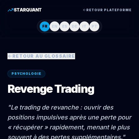
STARQUANT
RETOUR PLATEFORME
FR
EN
ES
DE
IT
PT
RETOUR AU GLOSSAIRE
PSYCHOLOGIE
Revenge Trading
"
Le trading de revanche : ouvrir des
positions impulsives après une perte pour
« récupérer » rapidement, menant le plus
souvent à des pertes supplémentaires.
"