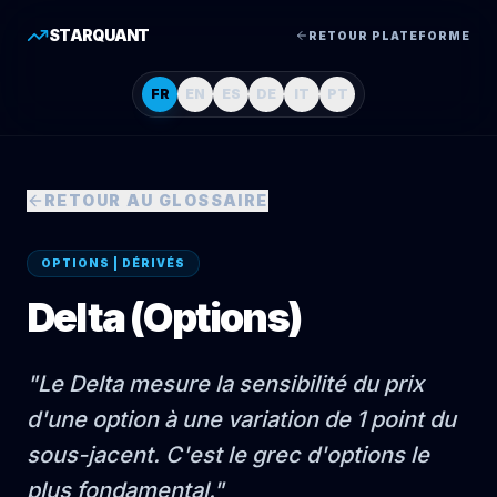
STARQUANT
RETOUR PLATEFORME
FR
EN
ES
DE
IT
PT
RETOUR AU GLOSSAIRE
OPTIONS | DÉRIVÉS
Delta (Options)
"
Le Delta mesure la sensibilité du prix
d'une option à une variation de 1 point du
sous-jacent. C'est le grec d'options le
plus fondamental.
"