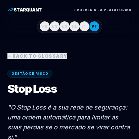
STARQUANT
VOLVER A LA PLATAFORMA
FR
EN
ES
DE
IT
PT
BACK TO GLOSSARY
GESTÃO DE RISCO
Stop Loss
"
O Stop Loss é a sua rede de segurança:
uma ordem automática para limitar as
suas perdas se o mercado se virar contra
si.
"