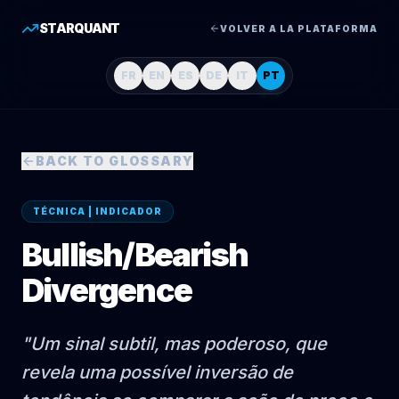
STARQUANT
VOLVER A LA PLATAFORMA
FR
EN
ES
DE
IT
PT
BACK TO GLOSSARY
TÉCNICA | INDICADOR
Bullish/Bearish
Divergence
"
Um sinal subtil, mas poderoso, que
revela uma possível inversão de