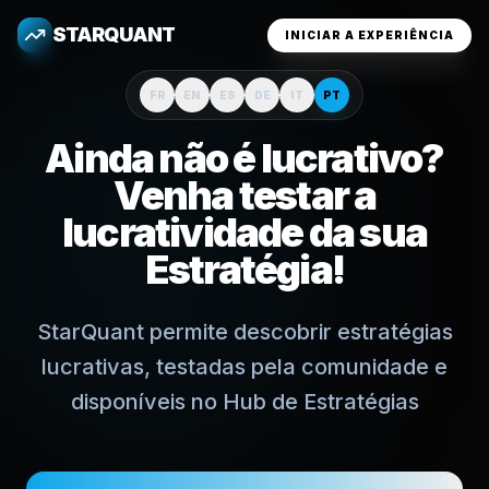
STARQUANT
INICIAR A EXPERIÊNCIA
FR
EN
ES
DE
IT
PT
Ainda não é lucrativo?
Venha testar a
lucratividade da sua
Estratégia!
StarQuant permite descobrir estratégias
lucrativas, testadas pela comunidade e
disponíveis no Hub de Estratégias