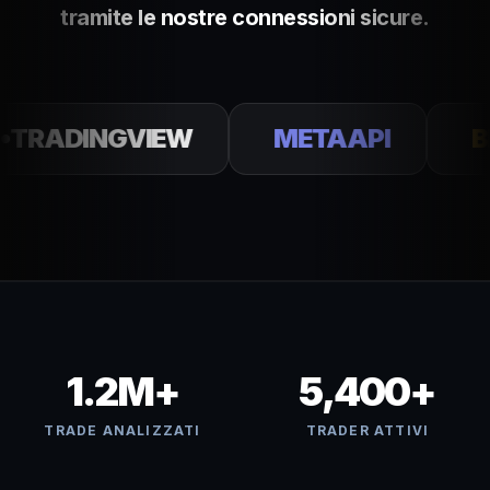
tramite le nostre connessioni sicure.
ADINGVIEW
METAAPI
BINA
1.2M+
5,400+
TRADE ANALIZZATI
TRADER ATTIVI