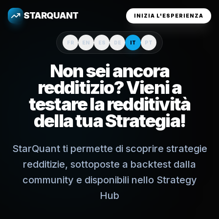
STARQUANT
INIZIA L'ESPERIENZA
FR
EN
ES
DE
IT
PT
Non sei ancora
redditizio? Vieni a
testare la redditività
della tua Strategia!
StarQuant ti permette di scoprire strategie
redditizie, sottoposte a backtest dalla
community e disponibili nello Strategy
Hub