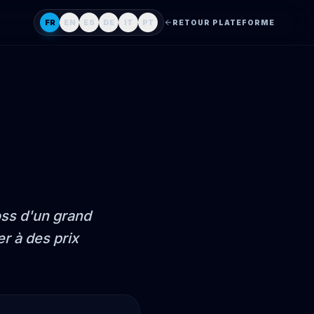
FR
EN
ES
DE
IT
PT
RETOUR PLATEFORME
oss d'un grand
r à des prix