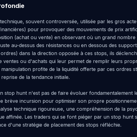
rofondie
technique, souvent controversée, utilisée par les gros act
s financières) pour provoquer des mouvements de prix artifici
sition (achat ou vente) en observant où un grand nombre d
juste au-dessus des résistances ou en dessous des support
ordres) dans la direction opposée à ces stops, ils déclench
 ventes ou d'achats qui leur permet de remplir leurs propre
 manipulation profite de la liquidité offerte par ces ordres s
eprise de la tendance initiale.

'un stop hunt n'est pas de faire évoluer fondamentalement le p
une brève incursion pour optimiser son propre positionnemen
nalyse technique rigoureuse, une compréhension de la psy
ue affinée. Les traders qui se font piéger par un stop hunt 
ance d'une stratégie de placement des stops réfléchie.