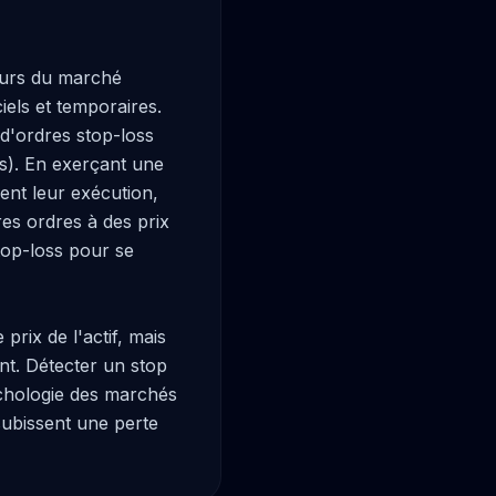
eurs du marché 
els et temporaires. 
'ordres stop-loss 
s). En exerçant une 
ent leur exécution, 
s ordres à des prix 
top-loss pour se 
rix de l'actif, mais 
t. Détecter un stop 
chologie des marchés 
subissent une perte 