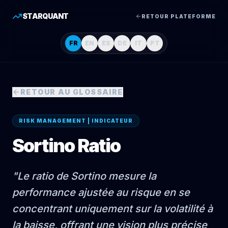
STARQUANT
RETOUR PLATEFORME
FR
EN
ES
DE
IT
PT
RETOUR AU GLOSSAIRE
RISK MANAGEMENT | INDICATEUR
Sortino Ratio
"
Le ratio de Sortino mesure la
performance ajustée au risque en se
concentrant uniquement sur la volatilité à
la baisse, offrant une vision plus précise