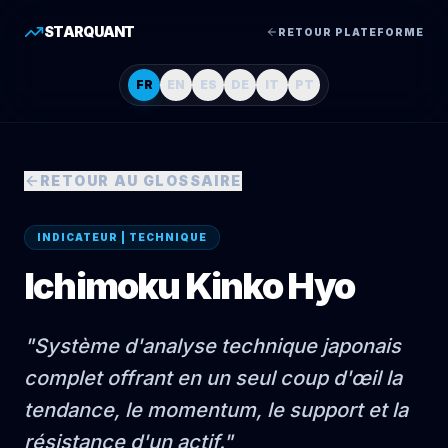
STARQUANT
RETOUR PLATEFORME
FR
EN
ES
DE
IT
PT
RETOUR AU GLOSSAIRE
INDICATEUR | TECHNIQUE
Ichimoku Kinko Hyo
"
Système d'analyse technique japonais
complet offrant en un seul coup d'œil la
tendance, le momentum, le support et la
résistance d'un actif.
"