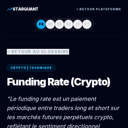
STARQUANT
RETOUR PLATEFORME
FR
EN
ES
DE
IT
PT
RETOUR AU GLOSSAIRE
CRYPTO | TECHNIQUE
Funding Rate (Crypto)
"
Le funding rate est un paiement
périodique entre traders long et short sur
les marchés futures perpétuels crypto,
reflétant le sentiment directionnel