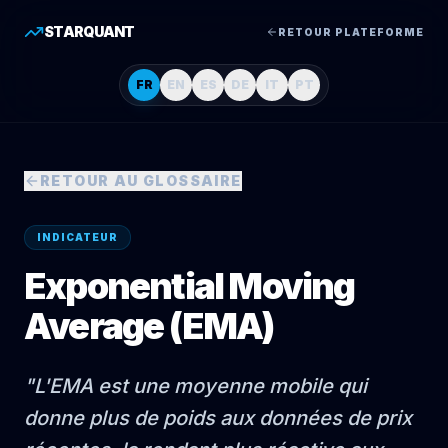
STARQUANT
RETOUR PLATEFORME
FR
EN
ES
DE
IT
PT
RETOUR AU GLOSSAIRE
INDICATEUR
Exponential Moving
Average (EMA)
"
L'EMA est une moyenne mobile qui
donne plus de poids aux données de prix