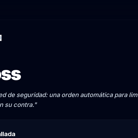
O
oss
ed de seguridad: una orden automática para limi
 su contra.
"
allada