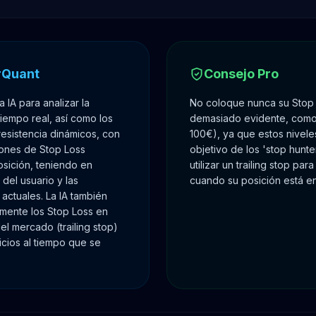
rQuant
Consejo Pro
a IA para analizar la
No coloque nunca su Stop 
 tiempo real, así como los
demasiado evidente, como 
resistencia dinámicos, con
100€), ya que estos nivel
ciones de Stop Loss
objetivo de los 'stop hunte
sición, teniendo en
utilizar un trailing stop pa
 del usuario y las
cuando su posición está en
ctuales. La IA también
mente los Stop Loss en
el mercado (trailing stop)
icios al tiempo que se