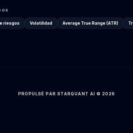
DOS
e riesgos
Volatilidad
Average True Range (ATR)
Tr
PROPULSÉ PAR STARQUANT AI © 2026