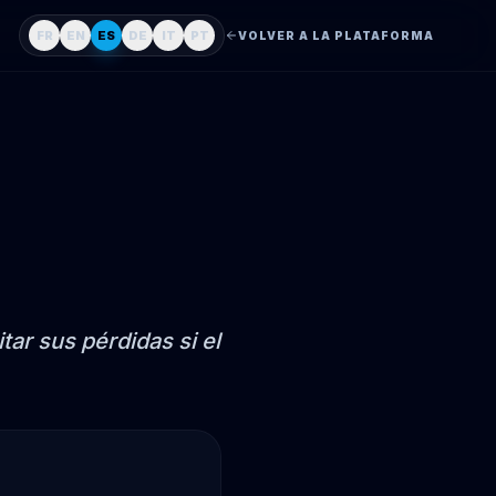
FR
EN
ES
DE
IT
PT
VOLVER A LA PLATAFORMA
tar sus pérdidas si el