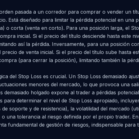
orden pasada a un corredor para comprar o vender un títu
io. Está diseñado para limitar la pérdida potencial en una p
a) o corta (venta en corto). Para una posición larga, el St
mpra inicial. Si el precio del título desciende hasta este niv
limitando así la pérdida. Inversamente, para una posición cor
recio de venta inicial. Si el precio del título sube hasta est
ecompra (para cerrar la posición), limitando también la pérdi
gica del Stop Loss es crucial. Un Stop Loss demasiado ajust
luctuaciones menores del mercado, lo que provoca una sali
s demasiado holgado expone al trader a pérdidas potencial
 para determinar el nivel de Stop Loss apropiado, incluyend
 de soporte y de resistencia), la volatilidad del mercado (uti
 una tolerancia al riesgo definida por el propio trader. En
ta fundamental de gestión de riesgos, indispensable para t