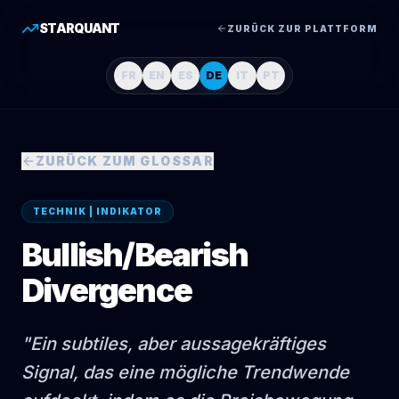
STARQUANT
ZURÜCK ZUR PLATTFORM
FR
EN
ES
DE
IT
PT
ZURÜCK ZUM GLOSSAR
TECHNIK | INDIKATOR
Bullish/Bearish
Divergence
"
Ein subtiles, aber aussagekräftiges
Signal, das eine mögliche Trendwende