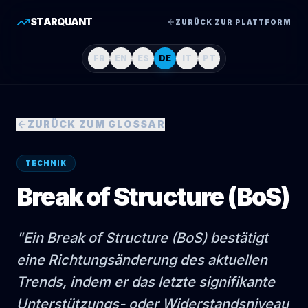
STARQUANT
ZURÜCK ZUR PLATTFORM
FR
EN
ES
DE
IT
PT
ZURÜCK ZUM GLOSSAR
TECHNIK
Break of Structure (BoS)
"
Ein Break of Structure (BoS) bestätigt
eine Richtungsänderung des aktuellen
Trends, indem er das letzte signifikante
Unterstützungs- oder Widerstandsniveau